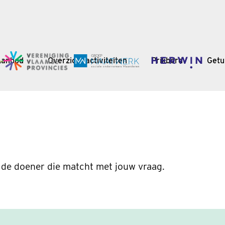
Aanbod
Overzicht activiteiten
Prikbord
Getu
 de doener die matcht met jouw vraag.