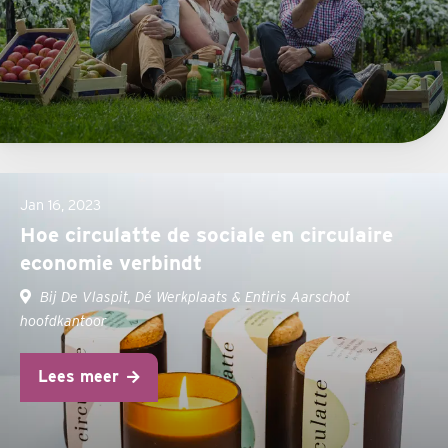
Jan 16, 2023
Hoe circulatte de sociale en circulaire
economie verbindt
Bij De Vlaspit, Dé Werkplaats & Entiris Aarschot
hoofdkantoor
Lees meer