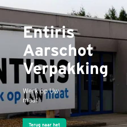
Entiris
Aarschot
Verpakking
Werk op Uw
maat
Terug naar het