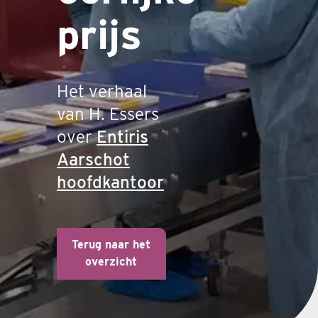
prijs
Het verhaal
van H. Essers
over
Entiris
Aarschot
hoofdkantoor
Terug naar het
overzicht