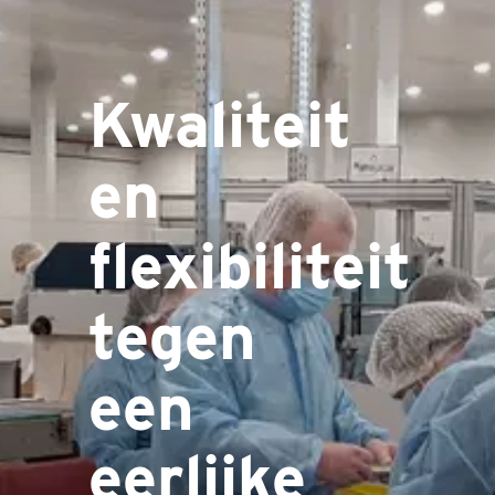
Kwaliteit
en
flexibiliteit
tegen
een
eerlijke