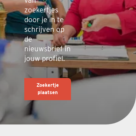
van
zoekertjes
door je in te
schrijven op
de
nieuwsbrief in
jouw profiel.
Zoekertje
plaatsen