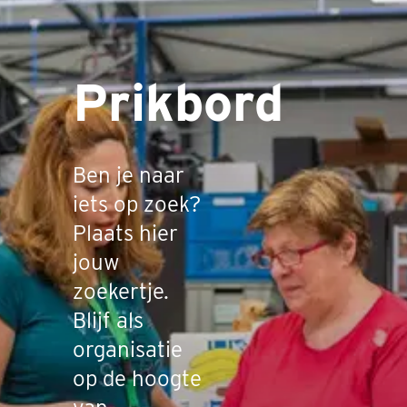
Prikbord
Ben je naar
iets op zoek?
Plaats hier
jouw
zoekertje.
Blijf als
organisatie
op de hoogte