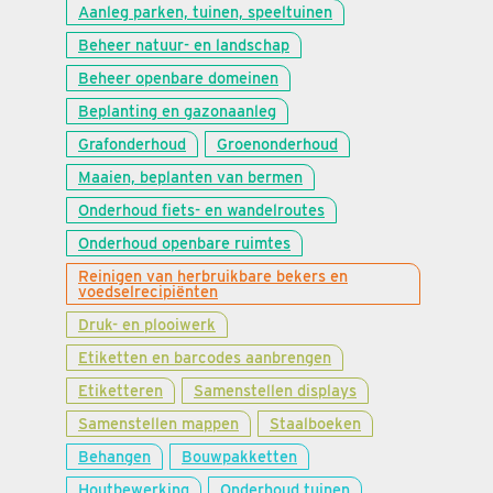
Aanleg parken, tuinen, speeltuinen
Beheer natuur- en landschap
Beheer openbare domeinen
Beplanting en gazonaanleg
Grafonderhoud
Groenonderhoud
Maaien, beplanten van bermen
Onderhoud fiets- en wandelroutes
Onderhoud openbare ruimtes
Reinigen van herbruikbare bekers en
voedselrecipiënten
Druk- en plooiwerk
Etiketten en barcodes aanbrengen
Etiketteren
Samenstellen displays
Samenstellen mappen
Staalboeken
Behangen
Bouwpakketten
Houtbewerking
Onderhoud tuinen