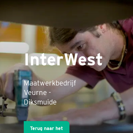
InterWest
Maatwerkbedrijf
Veurne -
Diksmuide
Terug naar het