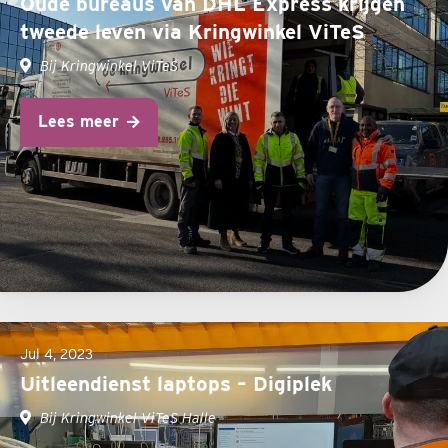
Oude bureaus van DHL Express krijgen
tweede leven via Kringwinkel ViTeS
Bij Kringwinkel ViTeS
Lees meer
Jul 4, 2023
Uitleendienst laptops – Digiplek
Bij Kringwinkel ViTeS Halle