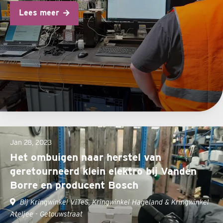
Lees meer
Jan 28, 2023
Het ombuigen naar herstel van
geretourneerd klein elektro bij Vanden
Borre en producent Bosch
Bij Kringwinkel ViTeS, Kringwinkel Hageland & Kringwinkel
Ateljee - Getouwstraat