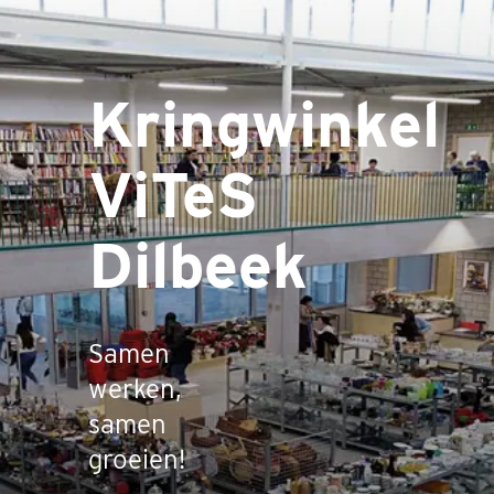
Kringwinkel
ViTeS
Dilbeek
Samen
werken,
samen
groeien!