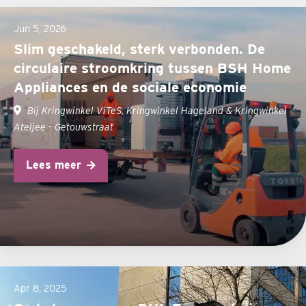
Jun 5, 2026
Slim geschakeld, sterk verbonden. De
circulaire stroomkring tussen BSH Home
Appliances en de sociale economie
Bij Kringwinkel ViTeS, Kringwinkel Hageland & Kringwinkel
Ateljee - Getouwstraat
Lees meer
Apr 8, 2025