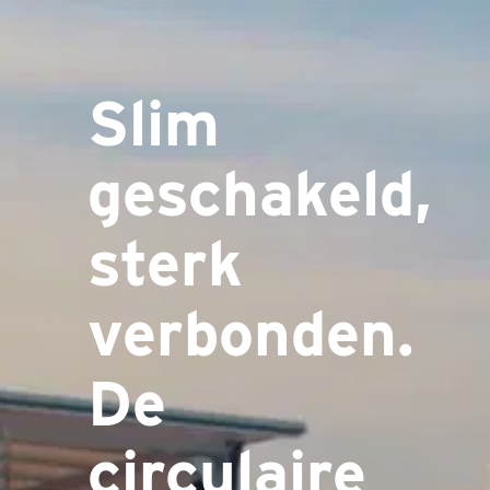
Slim
geschakeld,
sterk
verbonden.
De
circulaire