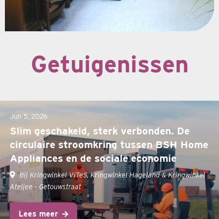
Getuigenissen
Jun 5, 2026
Slim geschakeld, sterk verbonden. De
circulaire stroomkring tussen BSH Home
Appliances en de sociale economie
Bij Kringwinkel ViTeS, Kringwinkel Hageland & Kringwinkel
Ateljee - Getouwstraat
Lees meer