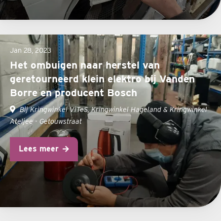
Jan 28, 2023
Het ombuigen naar herstel van
geretourneerd klein elektro bij Vanden
Borre en producent Bosch
Bij Kringwinkel ViTeS, Kringwinkel Hageland & Kringwinkel
Ateljee - Getouwstraat
Lees meer