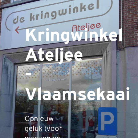
Kringwinkel
Ateljee
-
Vlaamsekaai
Opnieuw
geluk (voor