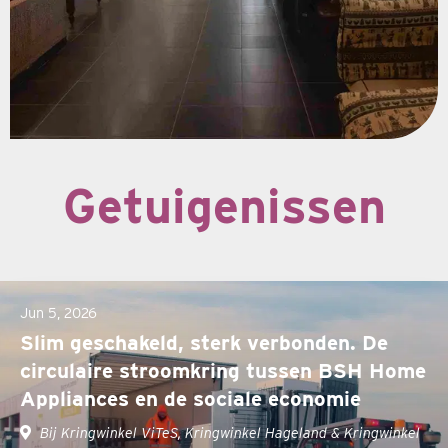
Getuigenissen
Jun 5, 2026
Slim geschakeld, sterk verbonden. De
circulaire stroomkring tussen BSH Home
Appliances en de sociale economie
Bij Kringwinkel ViTeS, Kringwinkel Hageland & Kringwinkel