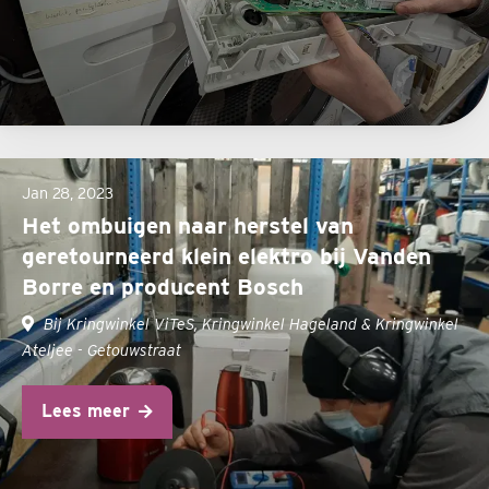
Jan 28, 2023
Het ombuigen naar herstel van
geretourneerd klein elektro bij Vanden
Borre en producent Bosch
Bij Kringwinkel ViTeS, Kringwinkel Hageland & Kringwinkel
Ateljee - Getouwstraat
Lees meer