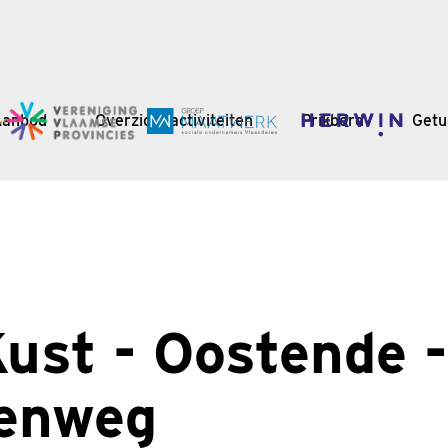
Aanbod
Overzicht activiteiten
Prikbord
Getu
ust - Oostende -
eenweg