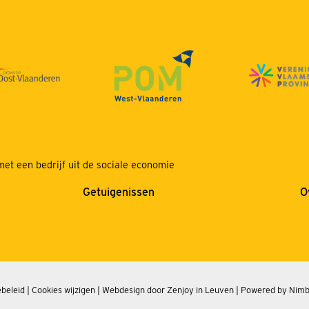
et een bedrijf uit de sociale economie
Getuigenissen
O
beleid
|
Cookies wijzigen
|
Webdesign door Zenjoy in Leuven
|
Powered by Nim