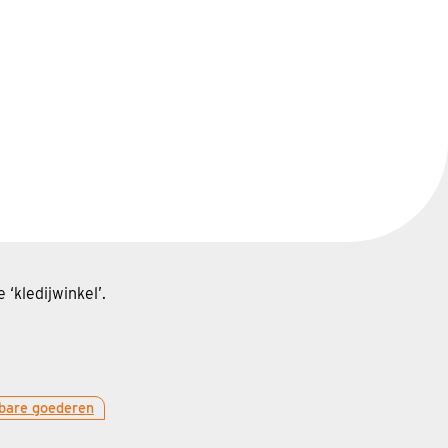
 ‘kledijwinkel’.
bare goederen