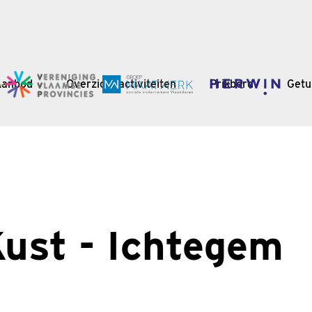
Aanbod
Overzicht activiteiten
Prikbord
Getu
Kust - Ichtegem