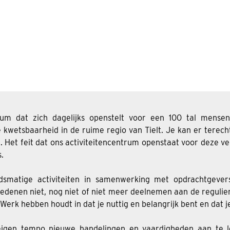
ntrum dat zich dagelijks openstelt voor een 100 tal men
etsbaarheid in de ruime regio van Tielt. Je kan er terecht 
.. Het feit dat ons activiteitencentrum openstaat voor deze v
.
idsmatige activiteiten in samenwerking met opdrachtgever
denen niet, nog niet of niet meer deelnemen aan de regulie
erk hebben houdt in dat je nuttig en belangrijk bent en dat j
eigen tempo nieuwe handelingen en vaardigheden aan te l