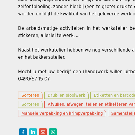
zelfontplooiing, zonder hierbij (een te grote) druk t
worden en blijft de kwaliteit van het geleverde werk 
De arbeidsmatige activiteiten in het werkatelier be
stickeren, allerlei telwerk, ...
Naast het werkatelier hebben we nog verschillende at
en het bakkersatelier.
Mocht u met uw bedrijf een (hand)werk willen uitb
0490/57 15 07.
Sorteren
Druk- en plooiwerk
Etiketten en barcod
Sorteren
Afvullen, afwegen, tellen en etiketteren v
Manuele verpakking en krimpverpakking
Samenstelle