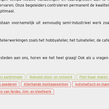
e ervaren. Onze begeleiders controleren permanent de kwalitei
optimaal.
staan voornamelijk uit eenvoudig semi-industrieel werk zoa
elierwerkingen zoals het hobbyatelier, het tuinatelier, de ca
esteden aan ons, horen we het heel graag! Ook als u vrage
es aanbrengen
Manueel plooi- en snijwerk
Post-klaar maken
an goederen
Allerhande montagewerken
Automatisch en manu
n van fardes, lijm- en kleefwerk