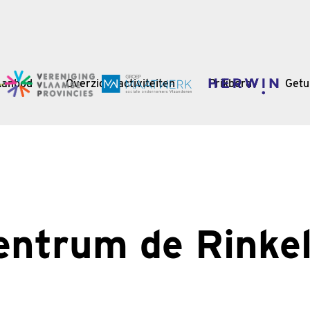
Aanbod
Overzicht activiteiten
Prikbord
Getu
entrum de Rinke