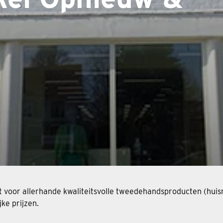
t voor allerhande kwaliteitsvolle tweedehandsproducten (huisr
jke prijzen.