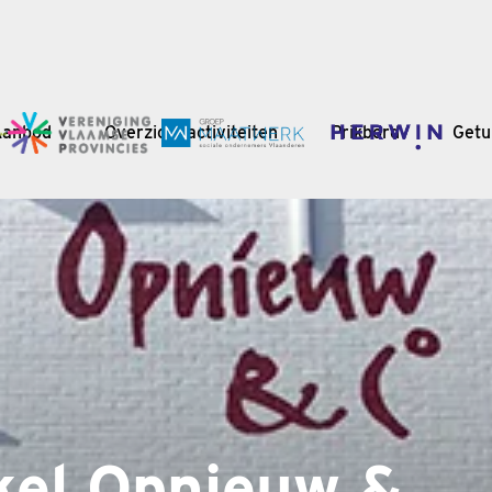
Aanbod
Overzicht activiteiten
Prikbord
Getu
kel Opnieuw &