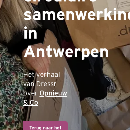
samenwerkin
in
Antwerpen
Het verhaal
van Dressr
over
Opnieuw
& Co
Terug naar het