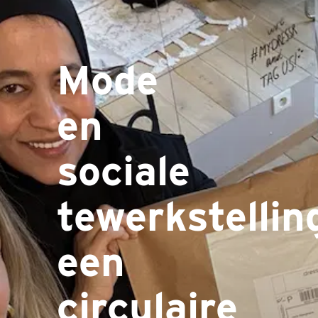
Mode
en
sociale
tewerkstellin
een
circulaire