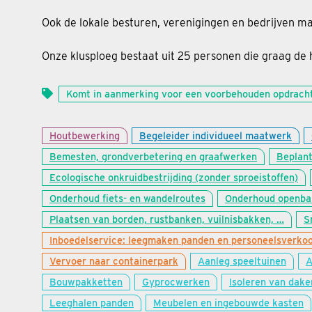
Ook de lokale besturen, verenigingen en bedrijven m
Onze klusploeg bestaat uit 25 personen die graag de
Komt in aanmerking voor een voorbehouden opdrach
Houtbewerking
Begeleider individueel maatwerk
Bemesten, grondverbetering en graafwerken
Beplant
Ecologische onkruidbestrijding (zonder sproeistoffen)
Onderhoud fiets- en wandelroutes
Onderhoud openba
Plaatsen van borden, rustbanken, vuilnisbakken, …
S
Inboedelservice: leegmaken panden en personeelsverko
Vervoer naar containerpark
Aanleg speeltuinen
A
Bouwpakketten
Gyprocwerken
Isoleren van dake
Leeghalen panden
Meubelen en ingebouwde kasten