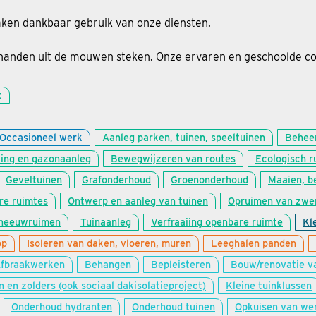
aken dankbaar gebruik van onze diensten.
 handen uit de mouwen steken. Onze ervaren en geschoolde coa
t
Occasioneel werk
Aanleg parken, tuinen, speeltuinen
Beheer
ing en gazonaanleg
Bewegwijzeren van routes
Ecologisch r
Geveltuinen
Grafonderhoud
Groenonderhoud
Maaien, b
re ruimtes
Ontwerp en aanleg van tuinen
Opruimen van zwer
neeuwruimen
Tuinaanleg
Verfraaiing openbare ruimte
Kl
op
Isoleren van daken, vloeren, muren
Leeghalen panden
fbraakwerken
Behangen
Bepleisteren
Bouw/renovatie v
n en zolders (ook sociaal dakisolatieproject)
Kleine tuinklussen
Onderhoud hydranten
Onderhoud tuinen
Opkuisen van we