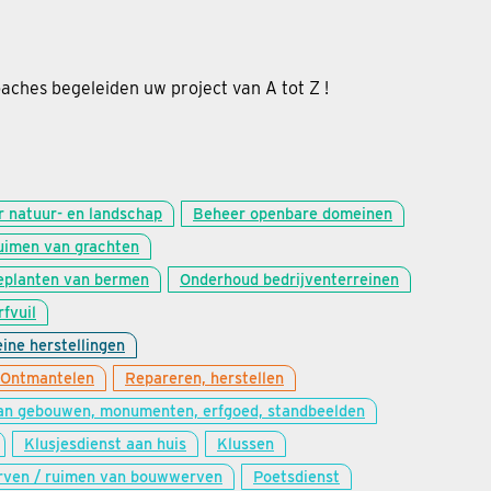
ches begeleiden uw project van A tot Z !
 natuur- en landschap
Beheer openbare domeinen
uimen van grachten
eplanten van bermen
Onderhoud bedrijventerreinen
fvuil
eine herstellingen
Ontmantelen
Repareren, herstellen
an gebouwen, monumenten, erfgoed, standbeelden
Klusjesdienst aan huis
Klussen
rven / ruimen van bouwwerven
Poetsdienst