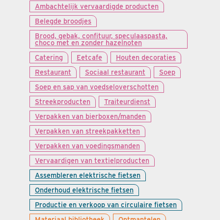
Ambachtelijk vervaardigde producten
Belegde broodjes
Brood, gebak, confituur, speculaaspasta,
choco met en zonder hazelnoten
Catering
Eetcafe
Houten decoraties
Restaurant
Sociaal restaurant
Soep
Soep en sap van voedseloverschotten
Streekproducten
Traiteurdienst
Verpakken van bierboxen/manden
Verpakken van streekpakketten
Verpakken van voedingsmanden
Vervaardigen van textielproducten
Assembleren elektrische fietsen
Onderhoud elektrische fietsen
Productie en verkoop van circulaire fietsen
Materiaal bibliotheek
Ontmantelen