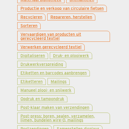
Productie en verkoop van circulaire fietsen
Recycleren
Repareren, herstellen
Sorteren
Vervaardigen van producten uit
gerecycleerd textiel
Verwerken gerecycleerd textiel
Digitaliseren
Druk- en plooiwerk
Drukwerkverspreiding
Etiketten en barcodes aanbrengen
Etiketteren
Mailings
Manueel plooi- en snijwerk
Opdruk en tampondruk
Post-klaar maken van verzendingen
Post-press: boren, sealen, verzamelen,
lijmen, bundelen wire-O, mailings
Postzendingen
Samenstellen displays