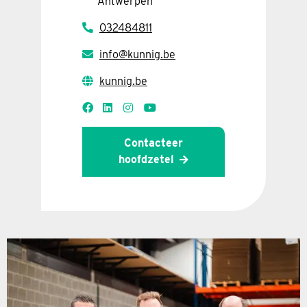
Antwerpen
032484811
info@kunnig.be
kunnig.be
Contacteer
hoofdzetel