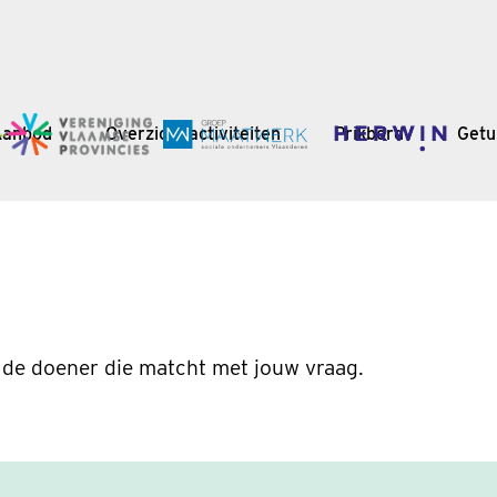
Aanbod
Overzicht activiteiten
Prikbord
Getu
 de doener die matcht met jouw vraag.