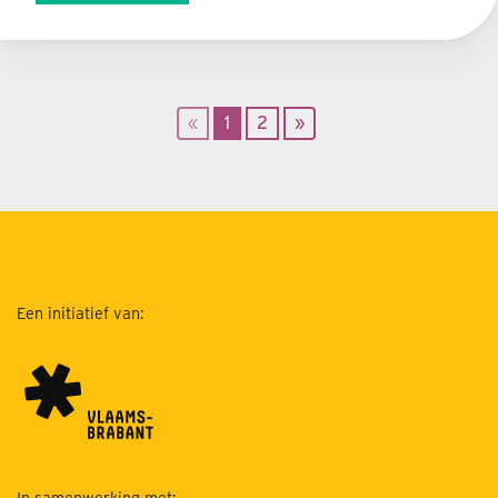
«
1
2
»
Een initiatief van:
In samenwerking met: