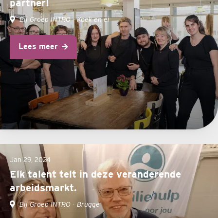
partner!
Bij Groep INTRO - Koek en ei
Lees meer
Jan 29, 2024
Elk talent telt in deze veranderende
arbeidsmarkt.
Bij Groep INTRO - Brugge