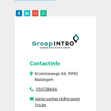
Contactinfo
Krommewege 44, 9990
Maldegem
050728666
pieter.vanherck@groepin
tro.be