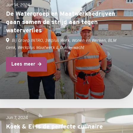
Jun 14, 2024
De Watergroep en Maatwerkbedrijven
gaan samen de strijd aan tegen
waterverlies
Bij Groep INTRO, 3Wplus Werk, Wonen en Werken, BLM
Genk, Werkplus Maatwerk & Duinenwacht
Lees meer
Jun 7, 2024
Koek & Ei is de perfecte culinaire