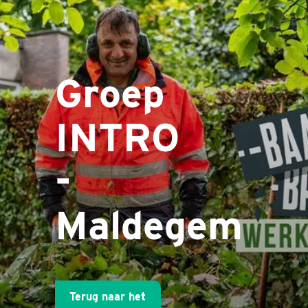
Groep
INTRO
-
Maldegem
Terug naar het