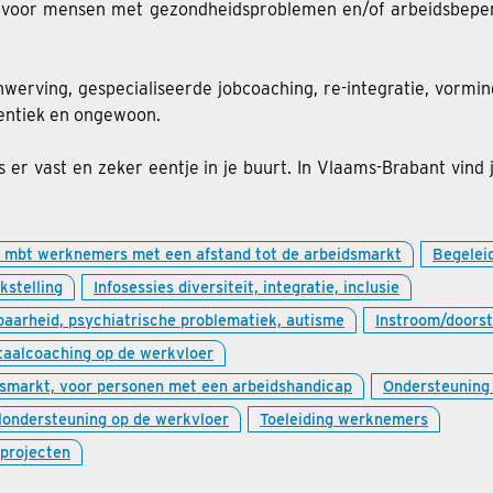
voor mensen met gezondheidsproblemen en/of arbeidsbeperki
anwerving, gespecialiseerde jobcoaching, re-integratie, vormi
hentiek en ongewoon.
 er vast en zeker eentje in je buurt. In Vlaams-Brabant vind 
n mbt werknemers met een afstand tot de arbeidsmarkt
Begelei
kstelling
Infosessies diversiteit, integratie, inclusie
aarheid, psychiatrische problematiek, autisme
Instroom/doors
taalcoaching op de werkvloer
smarkt, voor personen met een arbeidshandicap
Ondersteuning o
londersteuning op de werkvloer
Toeleiding werknemers
gprojecten