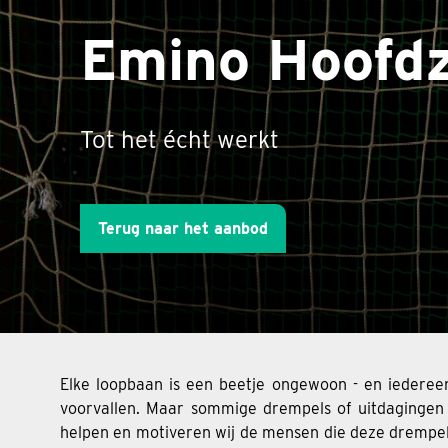
Emino Hoofdz
Tot het écht werkt
Terug naar het aanbod
Elke loopbaan is een beetje ongewoon - en iederee
voorvallen. Maar sommige drempels of uitdagingen v
helpen en motiveren wij de mensen die deze drempel