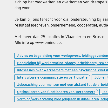
zich op het wegwerken en overkomen van drempels 
dag voor.
Je kan bij ons terecht voor o.a. ondersteuning bij a
resultaatsgedreven, ondernemend, coöperatief, aut
Met meer dan 25 locaties in Vlaanderen en Brussel is
Alle info op www.emino.be.
Advies en begeleiding voor werkgevers, leidinggevende
Begeleiding bij werkervaring, stages, arbeidszorg, tewer
Infosessies over werknemers met een psychische kwetsb
Interculturele communicatie en participatie
Job- en 
Jobcoaching voor mensen met een afstand tot de arbeid
Optimaliseren van functioneren van werknemers
Taa
Vorming/werkervaring voor jongeren in duaal leren, bru