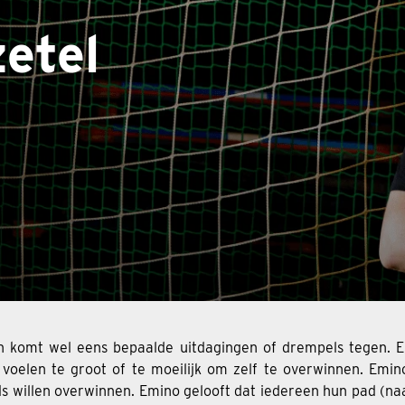
etel
n komt wel eens bepaalde uitdagingen of drempels tegen. En
oelen te groot of te moeilijk om zelf te overwinnen. Emin
s willen overwinnen. Emino gelooft dat iedereen hun pad (n