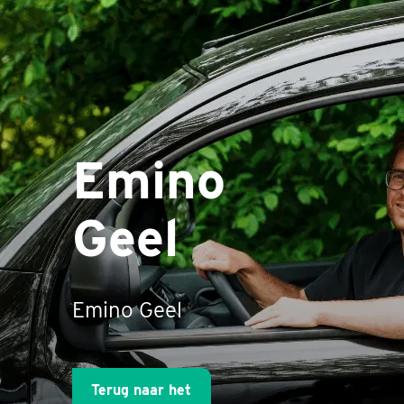
Emino
Geel
Emino Geel
Terug naar het