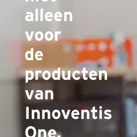
alleen
voor
de
producten
van
Innoventis
One,