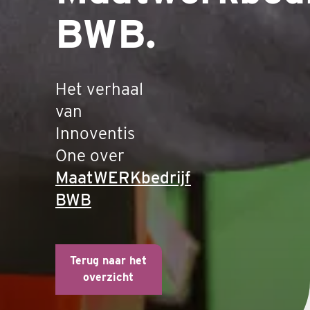
BWB.
Het verhaal
van
Innoventis
One over
MaatWERKbedrijf
BWB
Terug naar het
overzicht