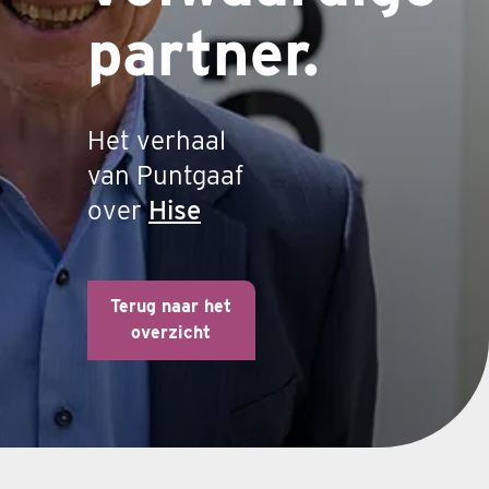
partner.
Het verhaal
van Puntgaaf
over
Hise
Terug naar het
overzicht