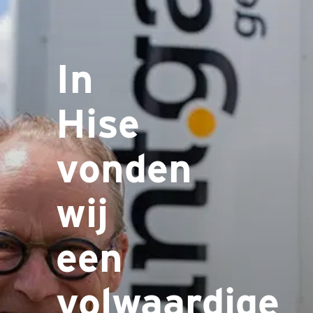
In
Hise
vonden
wij
een
volwaardige