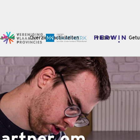
Aanbod
Overzicht activiteiten
Prikbord
Getu
partner om