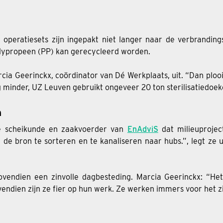
 operatiesets zijn ingepakt niet langer naar de verbrandin
polypropeen (PP) kan gerecycleerd worden.
arcia Geerinckx, coördinator van Dé Werkplaats, uit. “Dan pl
 minder, UZ Leuven gebruikt ongeveer 20 ton sterilisatiedoeke
n
de scheikunde en zaakvoerder van
EnAdviS
dat milieuprojec
de bron te sorteren en te kanaliseren naar hubs.”, legt ze ui
ndien een zinvolle dagbesteding. Marcia Geerinckx: “Het 
endien zijn ze fier op hun werk. Ze werken immers voor het z