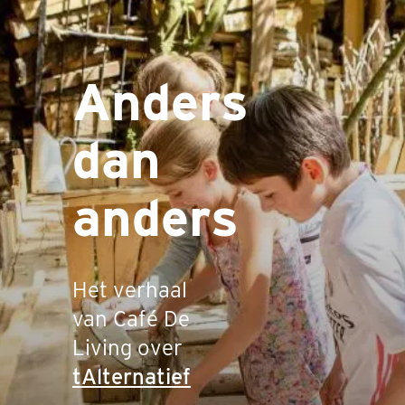
Anders
dan
anders
Het verhaal
van Café De
Living over
tAlternatief