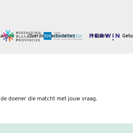
Aanbod
Overzicht activiteiten
Prikbord
Getu
 de doener die matcht met jouw vraag.