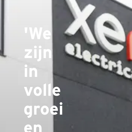
'We
zijn
in
volle
groei
en