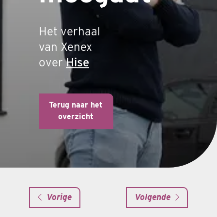
Het verhaal
van Xenex
over
Hise
Terug naar het
overzicht
Vorige
Volgende