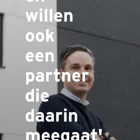
willen
ook
een
partner
die
daarin
meegaat'