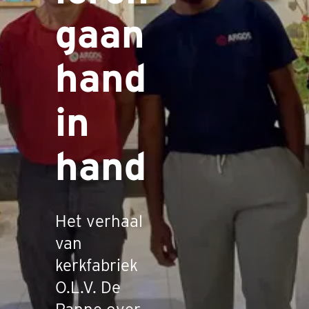
gaan
hand
in
hand
Het verhaal
van
kerkfabriek
O.L.V. De