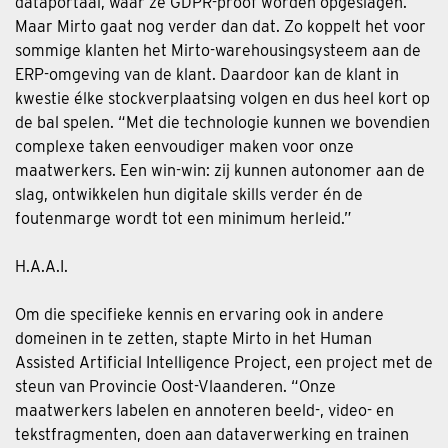
dataportaal, waar ze GDPR-proof worden opgeslagen.
Maar Mirto gaat nog verder dan dat. Zo koppelt het voor
sommige klanten het Mirto-warehousingsysteem aan de
ERP-omgeving van de klant. Daardoor kan de klant in
kwestie élke stockverplaatsing volgen en dus heel kort op
de bal spelen. “Met die technologie kunnen we bovendien
complexe taken eenvoudiger maken voor onze
maatwerkers. Een win-win: zij kunnen autonomer aan de
slag, ontwikkelen hun digitale skills verder én de
foutenmarge wordt tot een minimum herleid.”
H.A.A.I.
Om die specifieke kennis en ervaring ook in andere
domeinen in te zetten, stapte Mirto in het Human
Assisted Artificial Intelligence Project, een project met de
steun van Provincie Oost-Vlaanderen. “Onze
maatwerkers labelen en annoteren beeld-, video- en
tekstfragmenten, doen aan dataverwerking en trainen