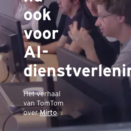
ook
voor
AI-
dienstverleni
Het verhaal
van TomTom
over
Mirto