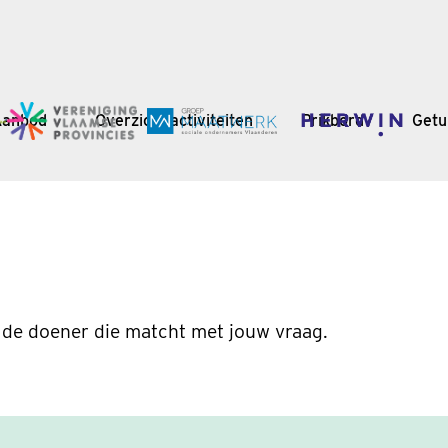
Aanbod
Overzicht activiteiten
Prikbord
Getu
 de doener die matcht met jouw vraag.