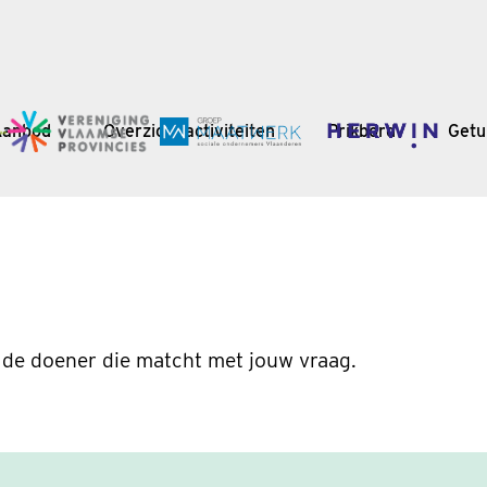
Aanbod
Overzicht activiteiten
Prikbord
Getu
 de doener die matcht met jouw vraag.