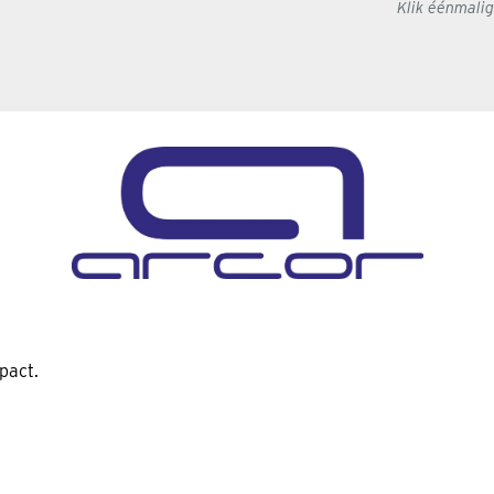
Klik éénmali
pact.