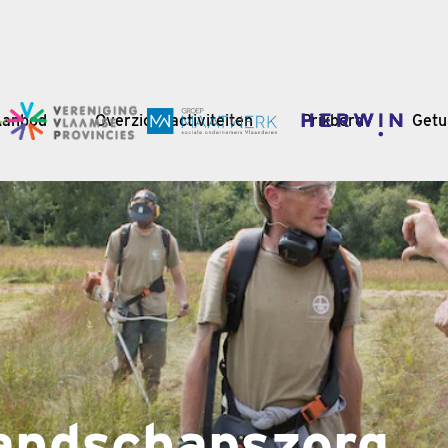
Aanbod
Overzicht activiteiten
Prikbord
Getu
andschapszorg