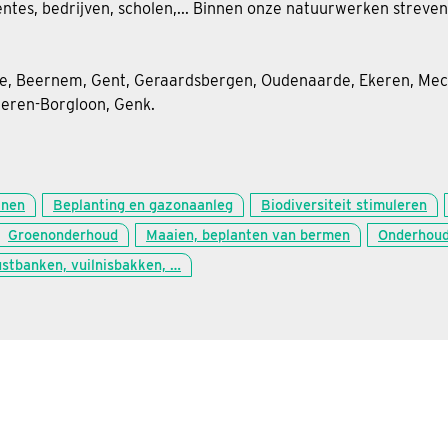
tes, bedrijven, scholen,... Binnen onze natuurwerken streve
de, Beernem, Gent, Geraardsbergen, Oudenaarde, Ekeren, Mec
geren-Borgloon, Genk.
inen
Beplanting en gazonaanleg
Biodiversiteit stimuleren
Groenonderhoud
Maaien, beplanten van bermen
Onderhoud 
ustbanken, vuilnisbakken, …