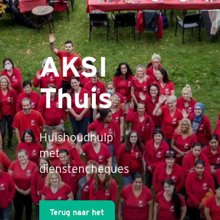
AKSI
Thuis
Huishoudhulp
met
dienstencheques
Terug naar het