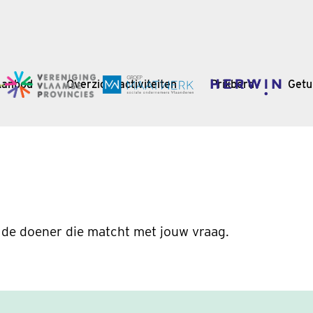
Aanbod
Overzicht activiteiten
Prikbord
Getu
 de doener die matcht met jouw vraag.