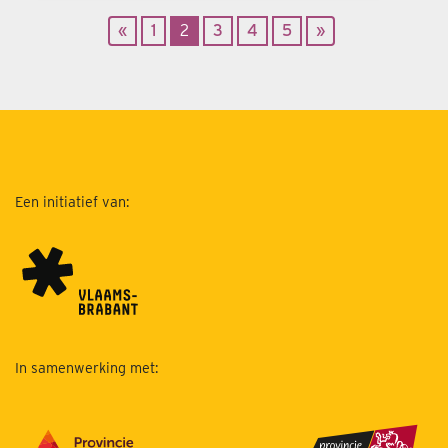
«
1
2
3
4
5
»
Een initiatief van:
In samenwerking met: